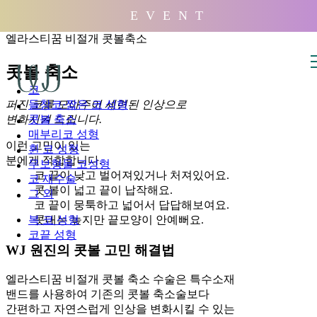
배경
E V E N T
엘라스티꿈 비절개 콧볼축소
콧볼 축소
코
퍼진 코를 모아주어 세련된 인상으로
들창코·짧은 코 성형
변화시켜 드립니다.
콧볼 축소
매부리코 성형
이런 고민이 있는
휜 코 성형
분에게 적합합니다.
무보형물 코성형
코 끝이 낮고 벌어져있거나 처져있어요.
코 재수술
콧 볼이 넓고 끝이 납작해요.
그 외
코 끝이 뭉툭하고 넓어서 답답해보여요.
콧대는 높지만 끝모양이 안예뻐요.
복 코 성형
코끝 성형
WJ 원진의 콧볼 고민 해결법
엘라스티꿈 비절개 콧볼 축소 수술은 특수소재
밴드를 사용하여 기존의 콧볼 축소술보다
간편하고 자연스럽게 인상을 변화시킬 수 있는