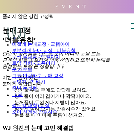
배경
E V E N T
풀리지 않은 강한 고정력
눈매교정
눈
‘더블유착’
비절개 눈매교정 - 글램아이
부분절개 눈매 교정 - 더블유착
단순히 쌍꺼풀을 만드는 것이 아니라 눈을 뜨는
눈썹 올림술 - 엔젤아이
근육의 힘을 조절하여 더욱 선명하고 또렷한 눈매를
트임 성형 - 오픈아이
완성하는 토탈 눈 성형입니다.
눈 재수술
고도 안검하수 눈매 교정
이런 고민이 있는
눈밑지방재배치
분에게 적합합니다.
중년 눈성형
쌍꺼풀 수술 후에도 답답해 보여요.
그 외
쌍꺼풀이 여러 겹이거나 짝짝이예요.
눈꺼풀이 두껍거나 지방이 많아요.
짝눈(비대칭) 교정
심하게 졸려 보이는 안검하수가 있어요.
소아 선천성 안검하수
눈을 뜰 때 이마에 주름이 생겨요.
WJ 원진의 눈매 고민 해결법